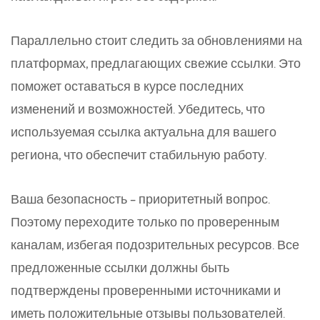
Параллельно стоит следить за обновлениями на
платформах, предлагающих свежие ссылки. Это
поможет оставаться в курсе последних
изменений и возможностей. Убедитесь, что
используемая ссылка актуальна для вашего
региона, что обеспечит стабильную работу.
Ваша безопасность – приоритетный вопрос.
Поэтому переходите только по проверенным
каналам, избегая подозрительных ресурсов. Все
предложенные ссылки должны быть
подтверждены проверенными источниками и
иметь положительные отзывы пользователей.