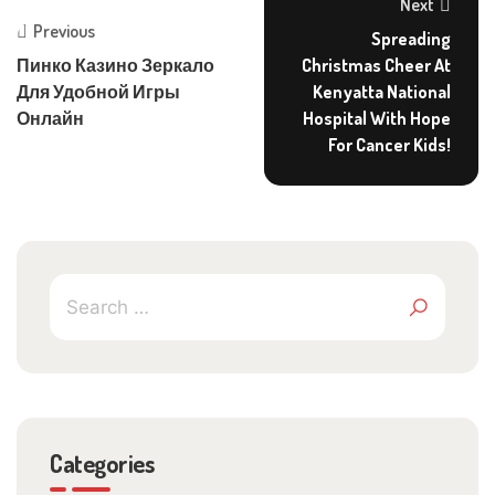
Next
Previous
Spreading
Пинко Казино Зеркало
Christmas Cheer At
Для Удобной Игры
Kenyatta National
Онлайн
Hospital With Hope
For Cancer Kids!
Categories