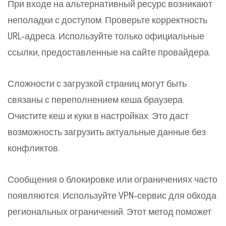
При входе на альтернативный ресурс возникают
неполадки с доступом. Проверьте корректность
URL-адреса. Используйте только официальные
ссылки, предоставленные на сайте провайдера.
Сложности с загрузкой страниц могут быть
связаны с переполнением кеша браузера.
Очистите кеш и куки в настройках. Это даст
возможность загрузить актуальные данные без
конфликтов.
Сообщения о блокировке или ограничениях часто
появляются. Используйте VPN-сервис для обхода
региональных ограничений. Этот метод поможет