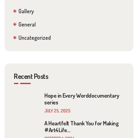
Gallery
General
Uncategorized
Recent Posts
Hope in Every Worddocumentary
series
JULY 25, 2025
A Heartfelt Thank You for Making
#Art4Life...