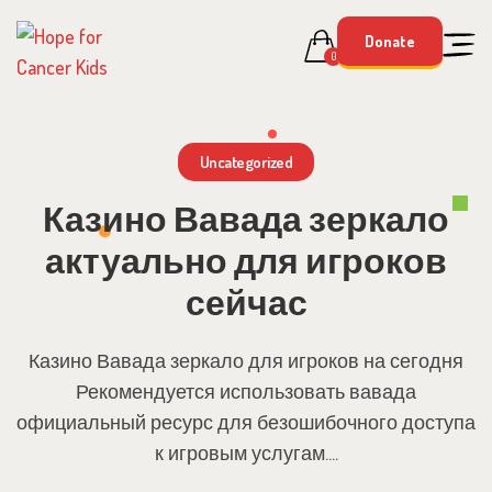
Skip
Donate
to
0
content
Uncategorized
Казино Вавада зеркало
актуально для игроков
сейчас
Казино Вавада зеркало для игроков на сегодня
Рекомендуется использовать вавада
официальный ресурс для безошибочного доступа
к игровым услугам....