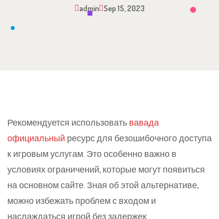
admin
Sep 15, 2023
Рекомендуется использовать
вавада
официальный
ресурс для безошибочного доступа
к игровым услугам. Это особенно важно в
условиях ограничений, которые могут появиться
на основном сайте. Зная об этой альтернативе,
можно избежать проблем с входом и
наслаждаться игрой без задержек.